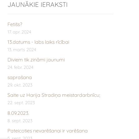
JAUNĀKIE IERAKSTI
Fetišs?
17. apr. 2024
13.datums - labs laiks rīcībai
13. marts 2024
Diviem tik zināmi jaunumi
24. febr. 2024
saprašana
29. okt. 2023
Saite uz Harija Stradiņa meistardarbnīcu;
22. sept. 2023
8.09.2023.
8. sept. 2023
Pateicoties nevarēšanai ir varēšana
5. sept. 2023