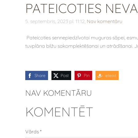
PATEICOTIES NEV
5. septembris, 2023 pl. 11:12,
Nav komentāru
Pateicoties sennepiedzīvotai muguras sāpei, esmu ti
tuvplāna bilžu sakomplektēšanai un atrādīšanai. J
Share
Post
Pin
Ieteikt
NAV KOMENTĀRU
KOMENTĒT
Vārds *