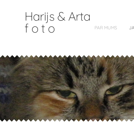
Harijs & Arta
f o t o
PAR MUMS
J