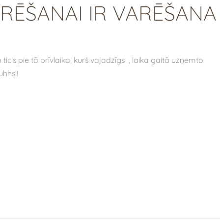
ARĒŠANAI IR VARĒŠANA
cis pie tā brīvlaika, kurš vajadzīgs , laika gaitā uzņemto
uhhsī!