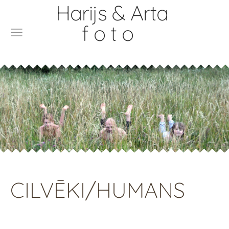
Harijs & Arta
f o t o
CILVĒKI/HUMANS