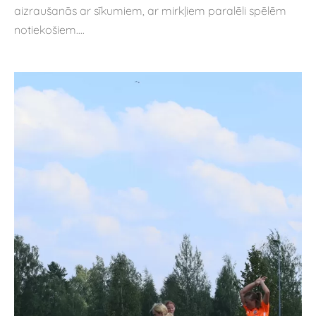
aizraušanās ar sīkumiem, ar mirkļiem paralēli spēlēm
notiekošiem....