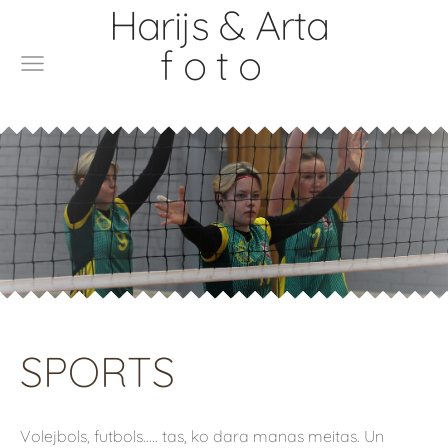
Harijs & Arta
f o t o
SPORTS
Volejbols, futbols..... tas, ko dara manas meitas. Un